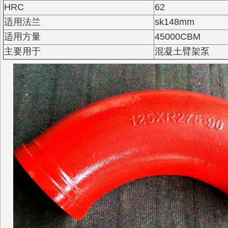
HRC
62
适用法兰
sk148mm
适用方量
45000CBM
主要用于
混凝土臂架泵