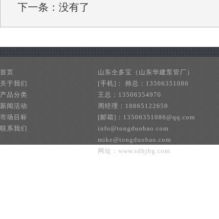
下一条：没有了
首页
山东仝多宝（山东华建泵管厂）
关于我们
[手机]： 帅总：13506351086
产品分类
王总：13506354970
新闻活动
周经理：18865122659
市场目标
[邮箱]：13506351086@qq.com
联系我们
info@tongduobao.com
mike@tongduobao.com
网址：www.sdhjbg.com