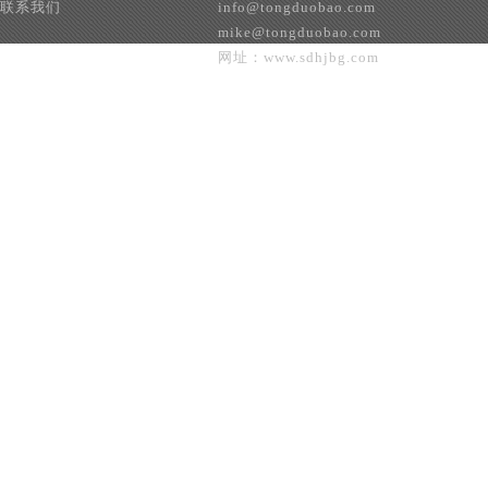
联系我们
info@tongduobao.com
mike@tongduobao.com
网址：www.sdhjbg.com