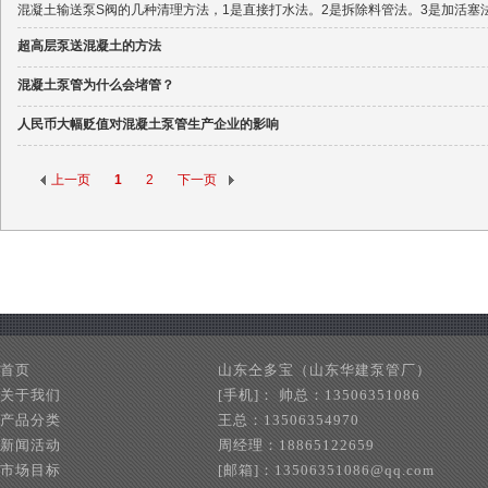
混凝土输送泵S阀的几种清理方法，1是直接打水法。2是拆除料管法。3是加活塞
超高层泵送混凝土的方法
混凝土泵管为什么会堵管？
人民币大幅贬值对混凝土泵管生产企业的影响
上一页
1
2
下一页
山东华建泵管厂专业生
泵泵管
首页
山东仝多宝（山东华建泵管厂）
关于我们
[手机]： 帅总：13506351086
产品分类
王总：13506354970
新闻活动
周经理：18865122659
市场目标
[邮箱]：13506351086@qq.com